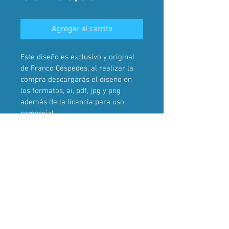
Agregar al carrito
Este diseño es exclusivo y original 
de Franco Céspedes, al realizar la 
compra descargarás el diseño en 
los formatos, ai, pdf, jpg y png 
además de la licencia para uso 
comercial.
Una vez realizada la compra, el 
diseño dejará de ser parte del 
catálogo de ventas.
2024 . Franco Céspedes