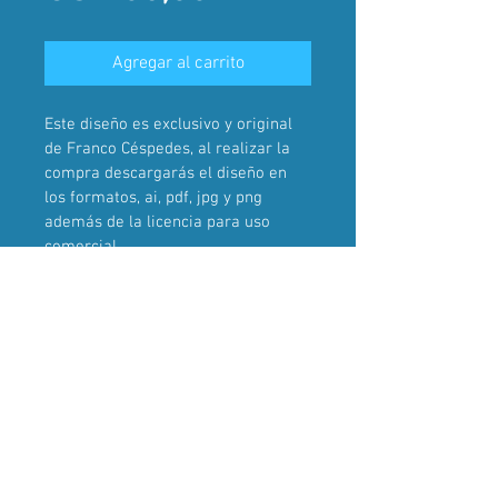
Agregar al carrito
Este diseño es exclusivo y original 
de Franco Céspedes, al realizar la 
compra descargarás el diseño en 
los formatos, ai, pdf, jpg y png 
además de la licencia para uso 
comercial.
Una vez realizada la compra, el 
diseño dejará de ser parte del 
catálogo de ventas.
2024 . Franco Céspedes