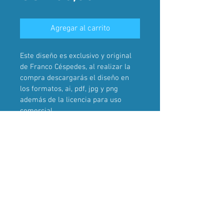
Agregar al carrito
Este diseño es exclusivo y original 
de Franco Céspedes, al realizar la 
compra descargarás el diseño en 
los formatos, ai, pdf, jpg y png 
además de la licencia para uso 
comercial.
Una vez realizada la compra, el 
diseño dejará de ser parte del 
catálogo de ventas.
2024 . Franco Céspedes