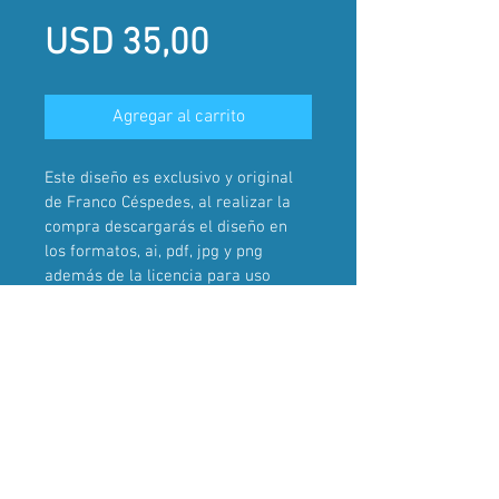
Precio
USD 35,00
Agregar al carrito
Este diseño es exclusivo y original 
de Franco Céspedes, al realizar la 
compra descargarás el diseño en 
los formatos, ai, pdf, jpg y png 
además de la licencia para uso 
comercial.
Una vez realizada la compra, el 
diseño dejará de ser parte del 
catálogo de ventas.
2024 . Franco Céspedes