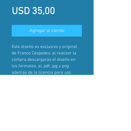
Precio
USD 35,00
Agregar al carrito
Este diseño es exclusivo y original 
de Franco Céspedes, al realizar la 
compra descargarás el diseño en 
los formatos, ai, pdf, jpg y png 
además de la licencia para uso 
comercial.
Una vez realizada la compra, el 
diseño dejará de ser parte del 
catálogo de ventas.
2024 . Franco Céspedes