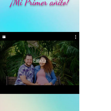
¡Mi Primer añito!
Fátima