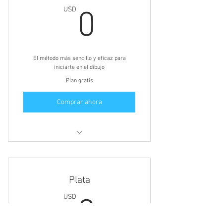
0USD
USD
0
El método más sencillo y eficaz para
iniciarte en el dibujo
Plan gratis
Comprar ahora
Acceso a los tutoriales de paga
gratuita
Plata
Solo debes registrarte
2USD
USD
2