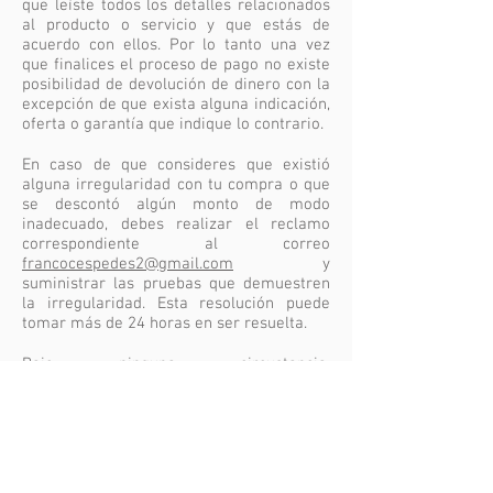
que leíste todos los detalles relacionados
al producto o servicio y que estás de
acuerdo con ellos. Por lo tanto una vez
que finalices el proceso de pago no existe
posibilidad de devolución de dinero con la
excepción de que exista alguna indicación,
oferta o garantía que indique lo contrario.
En caso de que consideres que existió
alguna irregularidad con tu compra o que
se descontó algún monto de modo
inadecuado, debes realizar el reclamo
correspondiente al correo
francocespedes2@gmail.com
y
suministrar las pruebas que demuestren
la irregularidad. Esta resolución puede
tomar más de 24 horas en ser resuelta.
Bajo ninguna circustancia,
www.francocespedes.com
hará cargas
automáticas a alguna cuenta bancaria o
tarjeta de crédito que hayas introducido a
la plataforma que no sea por el motivo y
el consentimiento por el que autorizaste
la transacción original.